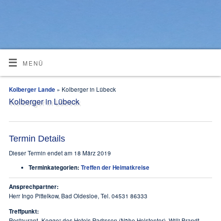
MENÜ
Kolberger Lande
» Kolberger in Lübeck
Kolberger in Lübeck
Termin Details
Dieser Termin endet am 18 März 2019
Terminkategorien:
Treffen der Heimatkreise
Ansprechpartner:
Herr Ingo Pittelkow, Bad Oldesloe, Tel. 04531 86333
Treffpunkt:
Restaurant „Kogge“ des Hotels Radisson (Nähe Holstentor), Willi Brandt