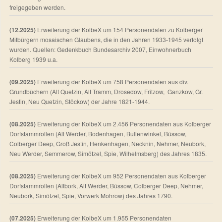
freigegeben werden.
(12.2025)
Erweiterung der KolbeX um 154 Personendaten zu Kolberger
Mitbürgern mosaischen Glaubens, die in den Jahren 1933-1945 verfolgt
wurden. Quellen: Gedenkbuch Bundesarchiv 2007, Einwohnerbuch
Kolberg 1939 u.a.
(09.2025)
Erweiterung der KolbeX um 758 Personendaten aus div.
Grundbüchern (Alt Quetzin, Alt Tramm, Drosedow, Fritzow, Ganzkow, Gr.
Jestin, Neu Quetzin, Stöckow) der Jahre 1821-1944.
(08.2025)
Erweiterung der KolbeX um 2.456 Personendaten aus Kolberger
Dorfstammrollen (Alt Werder, Bodenhagen, Bullenwinkel, Büssow,
Colberger Deep, Groß Jestin, Henkenhagen, Necknin, Nehmer, Neubork,
Neu Werder, Semmerow, Simötzel, Spie, Wilhelmsberg) des Jahres 1835.
(08.2025)
Erweiterung der KolbeX um 952 Personendaten aus Kolberger
Dorfstammrollen (Altbork, Alt Werder, Büssow, Colberger Deep, Nehmer,
Neubork, Simötzel, Spie, Vorwerk Mohrow) des Jahres 1790.
(07.2025)
Erweiterung der KolbeX um 1.955 Personendaten