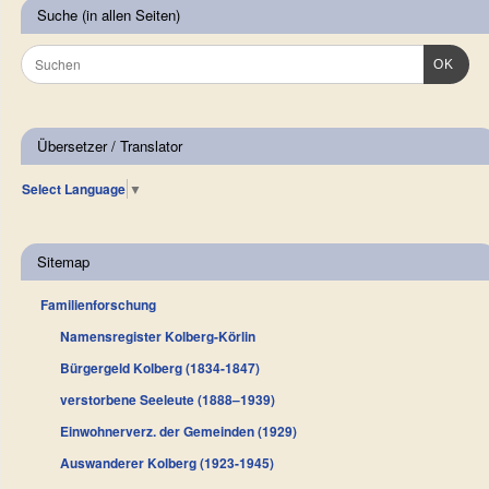
Suche (in allen Seiten)
OK
Übersetzer / Translator
Select Language
▼
Sitemap
Familienforschung
Namensregister Kolberg-Körlin
Bürgergeld Kolberg (1834-1847)
verstorbene Seeleute (1888–1939)
Einwohnerverz. der Gemeinden (1929)
Auswanderer Kolberg (1923-1945)