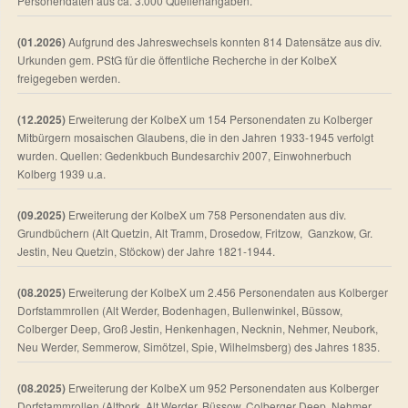
Personendaten aus ca. 3.000 Quellenangaben.
(01.2026)
Aufgrund des Jahreswechsels konnten 814 Datensätze aus div.
Urkunden gem. PStG für die öffentliche Recherche in der KolbeX
freigegeben werden.
(12.2025)
Erweiterung der KolbeX um 154 Personendaten zu Kolberger
Mitbürgern mosaischen Glaubens, die in den Jahren 1933-1945 verfolgt
wurden. Quellen: Gedenkbuch Bundesarchiv 2007, Einwohnerbuch
Kolberg 1939 u.a.
(09.2025)
Erweiterung der KolbeX um 758 Personendaten aus div.
Grundbüchern (Alt Quetzin, Alt Tramm, Drosedow, Fritzow, Ganzkow, Gr.
Jestin, Neu Quetzin, Stöckow) der Jahre 1821-1944.
(08.2025)
Erweiterung der KolbeX um 2.456 Personendaten aus Kolberger
Dorfstammrollen (Alt Werder, Bodenhagen, Bullenwinkel, Büssow,
Colberger Deep, Groß Jestin, Henkenhagen, Necknin, Nehmer, Neubork,
Neu Werder, Semmerow, Simötzel, Spie, Wilhelmsberg) des Jahres 1835.
(08.2025)
Erweiterung der KolbeX um 952 Personendaten aus Kolberger
Dorfstammrollen (Altbork, Alt Werder, Büssow, Colberger Deep, Nehmer,