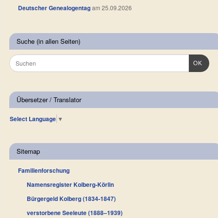
Deutscher Genealogentag
am 25.09.2026
Suche (in allen Seiten)
OK
Übersetzer / Translator
Select Language
▼
Sitemap
Familienforschung
Namensregister Kolberg-Körlin
Bürgergeld Kolberg (1834-1847)
verstorbene Seeleute (1888–1939)