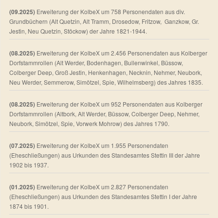
(09.2025)
Erweiterung der KolbeX um 758 Personendaten aus div.
Grundbüchern (Alt Quetzin, Alt Tramm, Drosedow, Fritzow, Ganzkow, Gr.
Jestin, Neu Quetzin, Stöckow) der Jahre 1821-1944.
(08.2025)
Erweiterung der KolbeX um 2.456 Personendaten aus Kolberger
Dorfstammrollen (Alt Werder, Bodenhagen, Bullenwinkel, Büssow,
Colberger Deep, Groß Jestin, Henkenhagen, Necknin, Nehmer, Neubork,
Neu Werder, Semmerow, Simötzel, Spie, Wilhelmsberg) des Jahres 1835.
(08.2025)
Erweiterung der KolbeX um 952 Personendaten aus Kolberger
Dorfstammrollen (Altbork, Alt Werder, Büssow, Colberger Deep, Nehmer,
Neubork, Simötzel, Spie, Vorwerk Mohrow) des Jahres 1790.
(07.2025)
Erweiterung der KolbeX um 1.955 Personendaten
(Eheschließungen) aus Urkunden des Standesamtes Stettin III der Jahre
1902 bis 1937.
(01.2025)
Erweiterung der KolbeX um 2.827 Personendaten
(Eheschließungen) aus Urkunden des Standesamtes Stettin I der Jahre
1874 bis 1901.