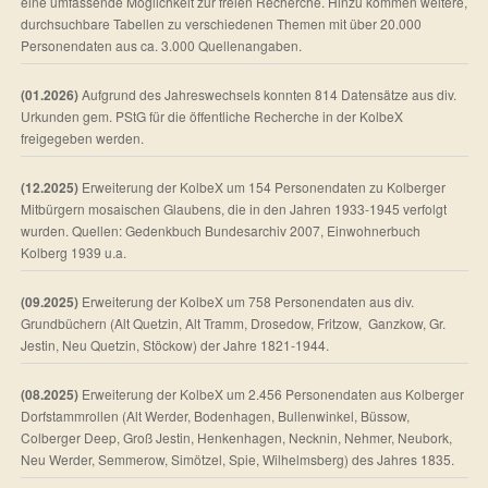
eine umfassende Möglichkeit zur freien Recherche. Hinzu kommen weitere,
durchsuchbare Tabellen zu verschiedenen Themen mit über 20.000
Personendaten aus ca. 3.000 Quellenangaben.
(01.2026)
Aufgrund des Jahreswechsels konnten 814 Datensätze aus div.
Urkunden gem. PStG für die öffentliche Recherche in der KolbeX
freigegeben werden.
(12.2025)
Erweiterung der KolbeX um 154 Personendaten zu Kolberger
Mitbürgern mosaischen Glaubens, die in den Jahren 1933-1945 verfolgt
wurden. Quellen: Gedenkbuch Bundesarchiv 2007, Einwohnerbuch
Kolberg 1939 u.a.
(09.2025)
Erweiterung der KolbeX um 758 Personendaten aus div.
Grundbüchern (Alt Quetzin, Alt Tramm, Drosedow, Fritzow, Ganzkow, Gr.
Jestin, Neu Quetzin, Stöckow) der Jahre 1821-1944.
(08.2025)
Erweiterung der KolbeX um 2.456 Personendaten aus Kolberger
Dorfstammrollen (Alt Werder, Bodenhagen, Bullenwinkel, Büssow,
Colberger Deep, Groß Jestin, Henkenhagen, Necknin, Nehmer, Neubork,
Neu Werder, Semmerow, Simötzel, Spie, Wilhelmsberg) des Jahres 1835.