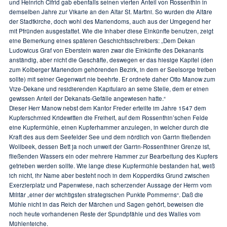
und Heinrich Cifrid gab ebenfalls seinen vierten Anteil von Rossenthin in
demselben Jahre zur Vikarie an den Altar St. Martini. So wurden die Altäre
der Stadtkirche, doch wohl des Mariendoms, auch aus der Umgegend her
mit Pfründen ausgestattet. Wie die Inhaber diese Einkünfte benutzen, zeigt
eine Bemerkung eines späteren Geschichtsschreibers: „Dem Dekan
Ludowicus Graf von Eberstein waren zwar die Einkünfte des Dekanants
anständig, aber nicht die Geschäfte, deswegen er das hiesige Kapitel (den
zum Kolberger Mariendom gehörenden Bezirk, in dem er Seelsorge treiben
sollte) mit seiner Gegenwart nie beehrte. Er ordnete daher Otto Manow zum
Vize-Dekane und residierenden Kapitularo an seine Stelle, dem er einen
gewissen Anteil der Dekanats-Gefälle angewiesen hatte.“
Dieser Herr Manow nebst dem Kantor Freder erteilte im Jahre 1547 dem
Kupferschmied Kridewitten die Freiheit, auf dem Rossenthin’schen Felde
eine Kupfermühle, einen Kupferhammer anzulegen, in welcher durch die
Kraft des aus dem Seefelder See und dem nördlich von Garrin fließenden
Wollbeek, dessen Bett ja noch unweit der Garrin-Rossenthiner Grenze ist,
fließenden Wassers ein oder mehrere Hammer zur Bearbeitung des Kupfers
getrieben werden sollte. Wie lange diese Kupfermühle bestanden hat, weiß
ich nicht, ihr Name aber besteht noch in dem Kopperdiks Grund zwischen
Exerzierplatz und Papenwiese, nach scherzender Aussage der Herrn vom
Militär „einer der wichtigsten strategischen Punkte Pommerns“. Daß die
Mühle nicht in das Reich der Märchen und Sagen gehört, beweisen die
noch heute vorhandenen Reste der Spundpfähle und des Walles vom
Mühlenteiche.