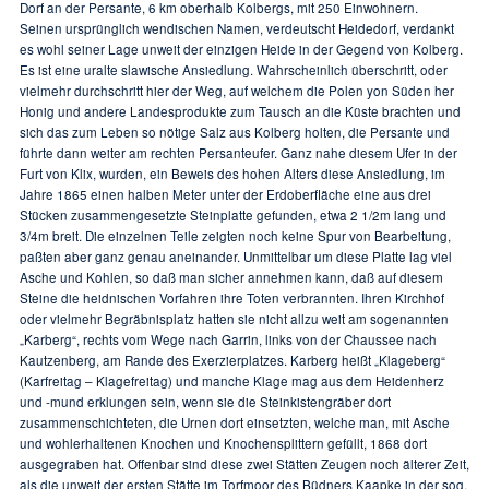
Dorf an der Persante, 6 km oberhalb Kolbergs, mit 250 Einwohnern.
Seinen ursprünglich wendischen Namen, verdeutscht Heidedorf, verdankt
es wohl seiner Lage unweit der einzigen Heide in der Gegend von Kolberg.
Es ist eine uralte slawische Ansiedlung. Wahrscheinlich überschritt, oder
vielmehr durchschritt hier der Weg, auf welchem die Polen yon Süden her
Honig und andere Landesprodukte zum Tausch an die Küste brachten und
sich das zum Leben so nötige Salz aus Kolberg holten, die Persante und
führte dann weiter am rechten Persanteufer. Ganz nahe diesem Ufer in der
Furt von Klix, wurden, ein Beweis des hohen Alters diese Ansiedlung, im
Jahre 1865 einen halben Meter unter der Erdoberfläche eine aus drei
Stücken zusammengesetzte Steinplatte gefunden, etwa 2 1/2m lang und
3/4m breit. Die einzelnen Teile zeigten noch keine Spur von Bearbeitung,
paßten aber ganz genau aneinander. Unmittelbar um diese Platte lag viel
Asche und Kohlen, so daß man sicher annehmen kann, daß auf diesem
Steine die heidnischen Vorfahren ihre Toten verbrannten. Ihren Kirchhof
oder vielmehr Begräbnisplatz hatten sie nicht allzu weit am sogenannten
„Karberg“, rechts vom Wege nach Garrin, links von der Chaussee nach
Kautzenberg, am Rande des Exerzierplatzes. Karberg heißt „Klageberg“
(Karfreitag – Klagefreitag) und manche Klage mag aus dem Heidenherz
und -mund erklungen sein, wenn sie die Steinkistengräber dort
zusammenschichteten, die Urnen dort einsetzten, welche man, mit Asche
und wohlerhaltenen Knochen und Knochensplittern gefüllt, 1868 dort
ausgegraben hat. Offenbar sind diese zwei Stätten Zeugen noch älterer Zeit,
als die unweit der ersten Stätte im Torfmoor des Büdners Kaapke in der sog.