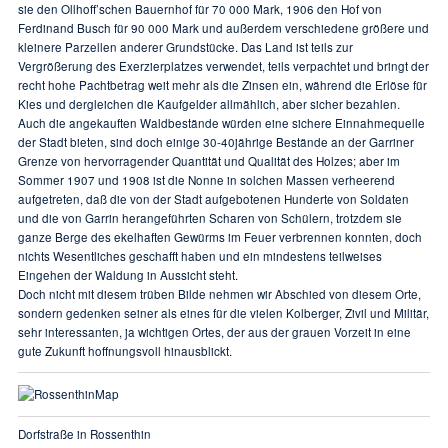
sie den Ollhoff’schen Bauernhof für 70 000 Mark, 1906 den Hof von
Ferdinand Busch für 90 000 Mark und außerdem verschiedene größere und
kleinere Parzellen anderer Grundstücke. Das Land ist teils zur
Vergrößerung des Exerzierplatzes verwendet, teils verpachtet und bringt der
recht hohe Pachtbetrag weit mehr als die Zinsen ein, während die Erlöse für
Kies und dergleichen die Kaufgelder allmählich, aber sicher bezahlen.
Auch die angekauften Waldbestände würden eine sichere Einnahmequelle
der Stadt bieten, sind doch einige 30-40jährige Bestände an der Garriner
Grenze von hervorragender Quantität und Qualität des Holzes; aber im
Sommer 1907 und 1908 ist die Nonne in solchen Massen verheerend
aufgetreten, daß die von der Stadt aufgebotenen Hunderte von Soldaten
und die von Garrin herangeführten Scharen von Schülern, trotzdem sie
ganze Berge des ekelhaften Gewürms im Feuer verbrennen konnten, doch
nichts Wesentliches geschafft haben und ein mindestens teilweises
Eingehen der Waldung in Aussicht steht.
Doch nicht mit diesem trüben Bilde nehmen wir Abschied von diesem Orte,
sondern gedenken seiner als eines für die vielen Kolberger, Zivil und Militär,
sehr interessanten, ja wichtigen Ortes, der aus der grauen Vorzeit in eine
gute Zukunft hoffnungsvoll hinausblickt.
Dorfstraße in Rossenthin