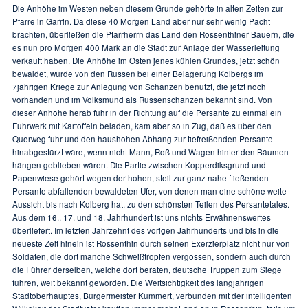
Die Anhöhe im Westen neben diesem Grunde gehörte in alten Zeiten zur
Pfarre in Garrin. Da diese 40 Morgen Land aber nur sehr wenig Pacht
brachten, überließen die Pfarrherrn das Land den Rossenthiner Bauern, die
es nun pro Morgen 400 Mark an die Stadt zur Anlage der Wasserleitung
verkauft haben. Die Anhöhe im Osten jenes kühlen Grundes, jetzt schön
bewaldet, wurde von den Russen bei einer Belagerung Kolbergs im
7jährigen Kriege zur Anlegung von Schanzen benutzt, die jetzt noch
vorhanden und im Volksmund als Russenschanzen bekannt sind. Von
dieser Anhöhe herab fuhr in der Richtung auf die Persante zu einmal ein
Fuhrwerk mit Kartoffeln beladen, kam aber so in Zug, daß es über den
Querweg fuhr und den haushohen Abhang zur tiefreißenden Persante
hinabgestürzt wäre, wenn nicht Mann, Roß und Wagen hinter den Bäumen
hängen geblieben wären. Die Partie zwischen Kopperdiksgrund und
Papenwiese gehört wegen der hohen, steil zur ganz nahe fließenden
Persante abfallenden bewaldeten Ufer, von denen man eine schöne weite
Aussicht bis nach Kolberg hat, zu den schönsten Teilen des Persantetales.
Aus dem 16., 17. und 18. Jahrhundert ist uns nichts Erwähnenswertes
überliefert. Im letzten Jahrzehnt des vorigen Jahrhunderts und bis in die
neueste Zeit hinein ist Rossenthin durch seinen Exerzierplatz nicht nur von
Soldaten, die dort manche Schweißtropfen vergossen, sondern auch durch
die Führer derselben, welche dort beraten, deutsche Truppen zum Siege
führen, weit bekannt geworden. Die Weitsichtigkeit des langjährigen
Stadtoberhauptes, Bürgermeister Kummert, verbunden mit der intelligenten