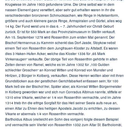
Krugwiese im Jahre 1903 gefundene Urne. Die Urne selbst war in dem
nassen Element ganz verwittert, aber sehr gut erhalten waren in ihr die
verschiedensten bronzenen Schmucksachen, wie Ringe in Hufeisenform,
größere und auch kleinere ganze Ringe, Armspiralen und Gürtel, alles wog
14 kg. Der Fund weist uns in das 6. – 7. Jahrhundert vor Christi Geburt
zurück. Er ist für 550 Mark an das Provinzialmuseum in Stettin verkauft.
Am 15. September 1278 wird Rossenthin zum ersten Mal genannt. Der
Bischof Hermannus zu Kammin schenkt das Dorf Jasde, Stoykow nebst
einem Teil von Rossenthin dem Jungfrauen-Kloster zu Altstadt. Es waren
dies 3 Haken-Hufen Acker, welche das Kloster 1336 für „65 Mark
Vinkenaugen“ verkaufte. Der übrige Teil von Rossenthin gehörte in alten
Zeiten denen von Ramel, welche es im Jahre 1302 für „100 Gulden
schlechter Groschen“ an Konrad Witten und Konrad von Munster und
Hintzen, 2 Bürger in Kolberg, verkauften. Diese Herren wollten aber mit ihren
Grundstücken aus der geistlichen Gerichtsbarkeit entlassen sein; für 100
Mark ließ sie der Bischof frei. Später aber, als Konrad Witten Bürgermeister
in Kolberg geworden war und sich nun Conradus Albinus nannte, stiftete er
1310 eine Vikarie, welcher er 1/4 von Rossenthin vermachte, und im Jahre
1314 trieb ihn die eifrige Sorgfalt für das Heil seiner Seele aufs neue an,
einen Altar zu Ehren des heiligen Apostels Jacobi zu errichten, zu dessen
Vikarie er abermals 1/4 von Rossenthin vermachte.
Bartholdus Albus (vielleicht ein Sohn des vorigen) folgte diesem Beispiel
und vermachte sein Viertel von Rossenthin 1332 zum Altar St. Bartholomäi,