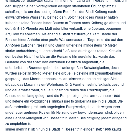
Willigkeit der Stadtväter kauften immer mehr Land an in Rossenthin, teils um
den Truppen einen vorzüglichen welligen staubfreien Übungsplatz zu
schaffen, teils um das noch größere Bedürfnis der Stadt Kolberg nach
einwandfreiem Wasser zu befriedigen. Solch tadelloses Wasser hatten
früher einzelne Rossenthiner Bauern in Tonnen nach Kolberg gefahren und
dort für 5-10 Pfennig pro Maß oder Liter verkauft, eine überaus bequeme
Art, Geld zu erwerben. Als aber die Stadt feststellte, daß am Rande der
Rossenthiner Anhöhe eine große Wassermasse zu Tage trete, die auf den
Anhöhen zwischen Nessin und Garrin unter eine mindestens 10 Meter
starke undurchlässige Lehmschicht fließt und durch ganz reinen Kies als
den besten Naturfilter bis an die Persante hin gereinigt ist, wurde das
Gelände von der Stadt den einzelnen Besitzern abgekauft, die
erforderlichen Brunnen gebohrt, oft unter großen Schwierigkeiten, doch
wurden selbst in 30-40 Meter Tiefe große Feldsteine mit Dynamitpatronen
gesprengt, das Maschinenhaus erst an falscher, dann an richtiger Stelle
erbaut, das Maschinisten-Wohnhaus für 2 Familien sehr praktisch, gesund
und dauerhaft erbaut, die Leitungsrohre durch den Exerzierplatz, die
Chaussee entlang gelegt, und die Pumperei ging los am 1. Januar 1906
und lieferte ein vorzügliches Trinkwasser in großer Masse in die Stadt. Die
außerordentlich praktisch angelegten Pumpwerke, die auch wegen ihrer
ungeheuer geringen Kosten für Heizung usw. bewundernswert sind, bilden
eine Sehenswürdigkeit von Rossenthin, deren Besichtigung jedem dringend
zu empfehlen ist.
Immer mehr hat sich nun die Stadt in Rossenthin eingenistet: 1905 kaufte