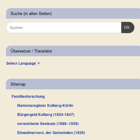
Suche (in allen Seiten)
OK
Übersetzer / Translator
Select Language
▼
Sitemap
Familienforschung
Namensregister Kolberg-Körlin
Bürgergeld Kolberg (1834-1847)
verstorbene Seeleute (1888–1939)
Einwohnerverz. der Gemeinden (1929)