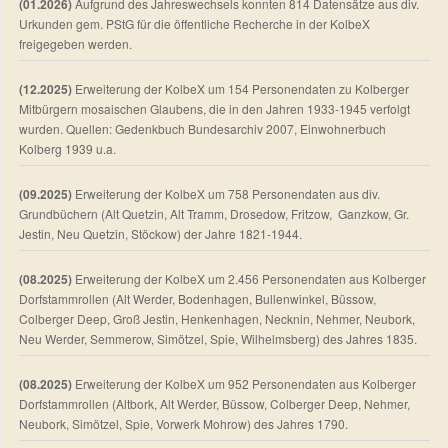
(01.2026)
Aufgrund des Jahreswechsels konnten 814 Datensätze aus div.
Urkunden gem. PStG für die öffentliche Recherche in der KolbeX
freigegeben werden.
(12.2025)
Erweiterung der KolbeX um 154 Personendaten zu Kolberger
Mitbürgern mosaischen Glaubens, die in den Jahren 1933-1945 verfolgt
wurden. Quellen: Gedenkbuch Bundesarchiv 2007, Einwohnerbuch
Kolberg 1939 u.a.
(09.2025)
Erweiterung der KolbeX um 758 Personendaten aus div.
Grundbüchern (Alt Quetzin, Alt Tramm, Drosedow, Fritzow, Ganzkow, Gr.
Jestin, Neu Quetzin, Stöckow) der Jahre 1821-1944.
(08.2025)
Erweiterung der KolbeX um 2.456 Personendaten aus Kolberger
Dorfstammrollen (Alt Werder, Bodenhagen, Bullenwinkel, Büssow,
Colberger Deep, Groß Jestin, Henkenhagen, Necknin, Nehmer, Neubork,
Neu Werder, Semmerow, Simötzel, Spie, Wilhelmsberg) des Jahres 1835.
(08.2025)
Erweiterung der KolbeX um 952 Personendaten aus Kolberger
Dorfstammrollen (Altbork, Alt Werder, Büssow, Colberger Deep, Nehmer,
Neubork, Simötzel, Spie, Vorwerk Mohrow) des Jahres 1790.