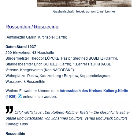
Gastwirtschaft Heidekrug von Ernst Lemke
Rossenthin / Rosciecino
(Amtsbezirk Garrin, Kirchspiel Garrin)
Daten Stand 1937
200 Einwohner, 43 Haushalte
Bürgermeister Theodor LÜPCKE, Pastor Siegfried BUBLITZ (Garrin),
Standesbeamter Erich SCHULZ (Garrin), 1.Lehrer Paul KRAUSE
Vereine: Kriegerverein (Karl NAGORSKE)
Wohnplätze: Dasow, Kautzenberg / Bezpraw, Koppendieksgrund,
Wasserwerk Rossenthin
Weitere Einwohner können dem
Adressbuch des Kreises Kolberg-Körlin
(1929)
entnommen werden.
Originalzitat aus: „Der Kolberg-Körliner Kreis“ – Die Geschichte seiner
Städte und Ortschaften von Johannes Courtois, Verlag und Druck Courtois
Kolberg 1909
Rossenthin