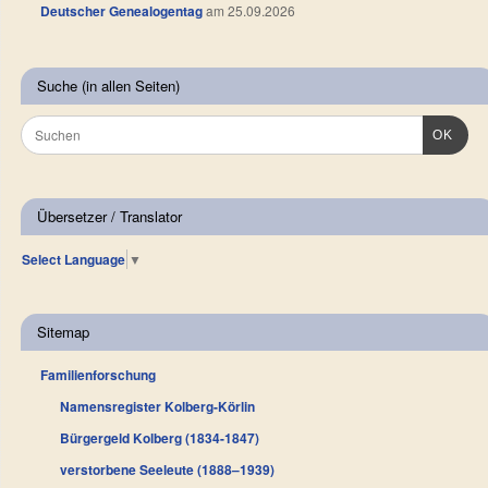
Deutscher Genealogentag
am 25.09.2026
Suche (in allen Seiten)
OK
Übersetzer / Translator
Select Language
▼
Sitemap
Familienforschung
Namensregister Kolberg-Körlin
Bürgergeld Kolberg (1834-1847)
verstorbene Seeleute (1888–1939)