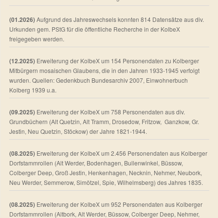
(01.2026)
Aufgrund des Jahreswechsels konnten 814 Datensätze aus div.
Urkunden gem. PStG für die öffentliche Recherche in der KolbeX
freigegeben werden.
(12.2025)
Erweiterung der KolbeX um 154 Personendaten zu Kolberger
Mitbürgern mosaischen Glaubens, die in den Jahren 1933-1945 verfolgt
wurden. Quellen: Gedenkbuch Bundesarchiv 2007, Einwohnerbuch
Kolberg 1939 u.a.
(09.2025)
Erweiterung der KolbeX um 758 Personendaten aus div.
Grundbüchern (Alt Quetzin, Alt Tramm, Drosedow, Fritzow, Ganzkow, Gr.
Jestin, Neu Quetzin, Stöckow) der Jahre 1821-1944.
(08.2025)
Erweiterung der KolbeX um 2.456 Personendaten aus Kolberger
Dorfstammrollen (Alt Werder, Bodenhagen, Bullenwinkel, Büssow,
Colberger Deep, Groß Jestin, Henkenhagen, Necknin, Nehmer, Neubork,
Neu Werder, Semmerow, Simötzel, Spie, Wilhelmsberg) des Jahres 1835.
(08.2025)
Erweiterung der KolbeX um 952 Personendaten aus Kolberger
Dorfstammrollen (Altbork, Alt Werder, Büssow, Colberger Deep, Nehmer,