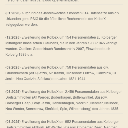
(01.2026)
Aufgrund des Jahreswechsels konnten 814 Datensätze aus div.
Urkunden gem. PStG für die öffentliche Recherche in der KolbeX
freigegeben werden.
(12.2025)
Erweiterung der KolbeX um 154 Personendaten zu Kolberger
Mitbürgern mosaischen Glaubens, die in den Jahren 1933-1945 verfolgt
wurden. Quellen: Gedenkbuch Bundesarchiv 2007, Einwohnerbuch
Kolberg 1939 u.a.
(09.2025)
Erweiterung der KolbeX um 758 Personendaten aus div.
Grundbüchern (Alt Quetzin, Alt Tramm, Drosedow, Fritzow, Ganzkow, Gr.
Jestin, Neu Quetzin, Stöckow) der Jahre 1821-1944.
(08.2025)
Erweiterung der KolbeX um 2.456 Personendaten aus Kolberger
Dorfstammrollen (Alt Werder, Bodenhagen, Bullenwinkel, Büssow,
Colberger Deep, Groß Jestin, Henkenhagen, Necknin, Nehmer, Neubork,
Neu Werder, Semmerow, Simötzel, Spie, Wilhelmsberg) des Jahres 1835.
(08.2025)
Erweiterung der KolbeX um 952 Personendaten aus Kolberger
Dorfstammrollen (Altbork, Alt Werder, Büssow, Colberger Deep, Nehmer,