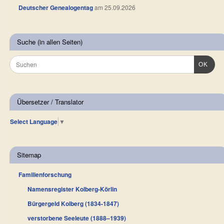
Deutscher Genealogentag
am 25.09.2026
Suche (in allen Seiten)
OK
Übersetzer / Translator
Select Language
▼
Sitemap
Familienforschung
Namensregister Kolberg-Körlin
Bürgergeld Kolberg (1834-1847)
verstorbene Seeleute (1888–1939)