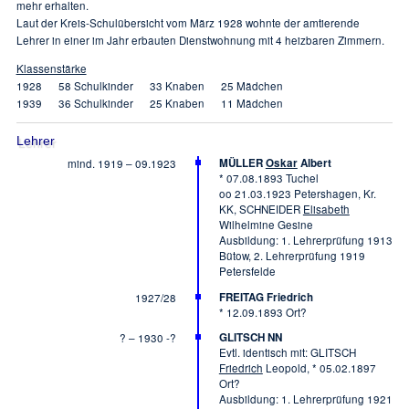
mehr erhalten.
Laut der Kreis-Schulübersicht vom März 1928 wohnte der amtierende
Lehrer in einer im Jahr erbauten Dienstwohnung mit 4 heizbaren Zimmern.
Klassenstärke
1928 58 Schulkinder 33 Knaben 25 Mädchen
1939 36 Schulkinder 25 Knaben 11 Mädchen
Lehrer
MÜLLER
Oskar
Albert
mind. 1919 – 09.1923
* 07.08.1893 Tuchel
oo 21.03.1923 Petershagen, Kr.
KK, SCHNEIDER
Elisabeth
Wilhelmine Gesine
Ausbildung: 1. Lehrerprüfung 1913
Bütow, 2. Lehrerprüfung 1919
Petersfelde
FREITAG Friedrich
1927/28
* 12.09.1893 Ort?
GLITSCH NN
? – 1930 -?
Evtl. identisch mit: GLITSCH
Friedrich
Leopold, * 05.02.1897
Ort?
Ausbildung: 1. Lehrerprüfung 1921