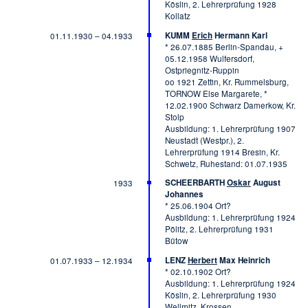
Köslin, 2. Lehrerprüfung 1928
Kollatz
KUMM
Erich
Hermann Karl
01.11.1930 – 04.1933
* 26.07.1885 Berlin-Spandau, +
05.12.1958 Wulfersdorf,
Ostpriegnitz-Ruppin
oo 1921 Zettin, Kr. Rummelsburg,
TORNOW Else Margarete, *
12.02.1900 Schwarz Damerkow, Kr.
Stolp
Ausbildung: 1. Lehrerprüfung 1907
Neustadt (Westpr.), 2.
Lehrerprüfung 1914 Bresin, Kr.
Schwetz, Ruhestand: 01.07.1935
SCHEERBARTH
Oskar
August
1933
Johannes
* 25.06.1904 Ort?
Ausbildung: 1. Lehrerprüfung 1924
Pölitz, 2. Lehrerprüfung 1931
Bütow
LENZ
Herbert
Max Heinrich
01.07.1933 – 12.1934
* 02.10.1902 Ort?
Ausbildung: 1. Lehrerprüfung 1924
Köslin, 2. Lehrerprüfung 1930
Wellmitz, Krossen