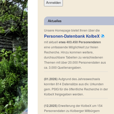
Aktuelles
Unsere Homepage bietet Ihnen über die
Personen-Datenbank KolbeX
mit aktuell
etwa 403.450 Personendaten
eine umfassende Möglichkeit zur freien
Recherche. Hinzu kommen weitere,
durchsuchbare Tabellen zu verschiedenen
Themen mit über 20.000 Personendaten aus
ca. 3.000 Quellenangaben.
(01.2026)
Aufgrund des Jahreswechsels
konnten 814 Datensätze aus div. Urkunden
gem. PStG für die öffentliche Recherche in der
KolbeX freigegeben werden.
(12.2025)
Erweiterung der KolbeX um 154
Personendaten zu Kolberger Mitbürgern