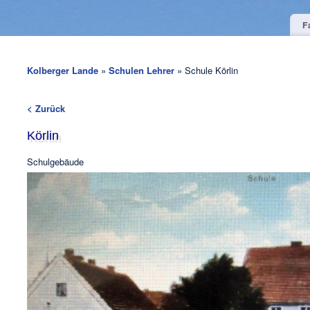
F
Kolberger Lande
»
Schulen Lehrer
» Schule Körlin
< Zurück
Körlin
Schulgebäude