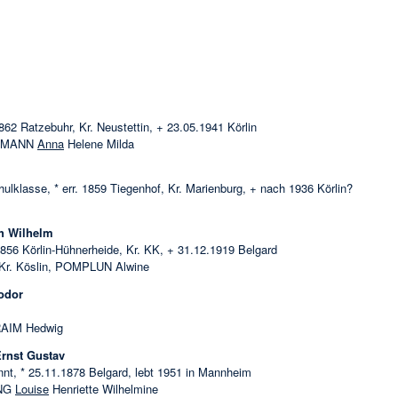
862 Ratzebuhr, Kr. Neustettin, + 23.05.1941 Körlin
OFFMANN
Anna
Helene Milda
chulklasse, * err. 1859 Tiegenhof, Kr. Marienburg, + nach 1936 Körlin?
h Wilhelm
1856 Körlin-Hühnerheide, Kr. KK, + 31.12.1919 Belgard
Kr. Köslin, POMPLUN Alwine
odor
RAIM Hedwig
rnst Gustav
nnt, * 25.11.1878 Belgard, lebt 1951 in Mannheim
ING
Louise
Henriette Wilhelmine