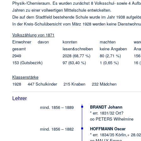
Physik-/Chemieraum. Es wurden zunächst 8 Volksschul- sowie 4 Aufbauk
Jahren zu einer vollwertigen Mittelschule entwickelten.
Die auf dem Stadtfeld bestehende Schule wurde im Jahr 1938 aufgelöst 
In der Kreis-Schulübersicht vom März 1928 werden keine Dienstwohnu
Volkszählung von 1871
Einwohner davon
konnten
machten
war
gesamt
lesen&schreiben
keine Angaben
Ana
2949
2028 (68,77 %)
80 (2,71 %)
156
153 (Gutsbezirk)
97 (63,40 %)
1 (0,65 %)
16 
Klassenstärke
1928 447 Schulkinder 215 Knaben 232 Mädchen
Lehrer
BRANDT Johann
mind. 1856 – 1889
* err. 1831/32 Ort?
oo PETERS Wilhelmine
HOFFMANN Oscar
mind. 1856 – 1882
* err. 1834/35 Körlin,+ 28.0
oo MALLY Emma