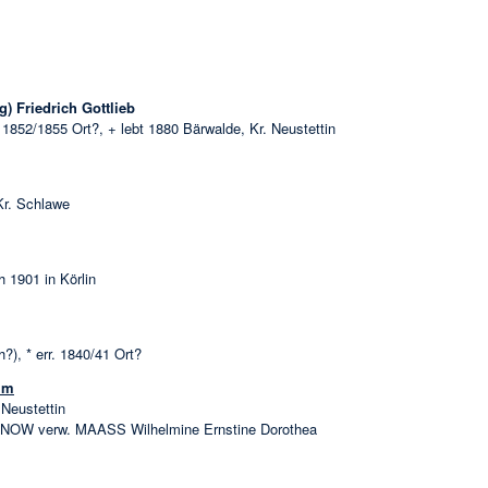
) Friedrich Gottlieb
. 1852/1855 Ort?, + lebt 1880 Bärwalde, Kr. Neustettin
Kr. Schlawe
h 1901 in Körlin
?), * err. 1840/41 Ort?
lm
Neustettin
HNOW verw. MAASS Wilhelmine Ernstine Dorothea