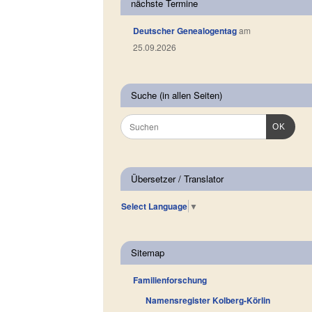
nächste Termine
Deutscher Genealogentag
am
25.09.2026
Suche (in allen Seiten)
OK
Übersetzer / Translator
Select Language
▼
Sitemap
Familienforschung
Namensregister Kolberg-Körlin