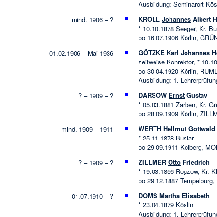
Ausbildung: Seminarort Kösl
KROLL
Johannes
Albert 
mind. 1906 – ?
* 10.10.1878 Seeger, Kr. Bub
oo 16.07.1906 Körlin, G
GÖTZKE
Karl
Johannes He
01.02.1906 – Mai 1936
zeitweise Konrektor, * 10.1
oo 30.04.1920 Körlin, RU
Ausbildung: 1. Lehrerprüfun
DARSOW
Ernst
Gustav
? – 1909 – ?
* 05.03.1881 Zarben, Kr. Gr
oo 28.09.1909 Körlin, ZIL
WERTH
Hellmut
Gottwald
mind. 1909 – 1911
* 25.11.1878 Buslar
oo 29.09.1911 Kolberg, 
ZILLMER
Otto
Friedrich
? – 1909 – ?
* 19.03.1856 Rogzow, Kr. K
oo 29.12.1887 Tempelbur
DOMS
Martha
Elisabeth
01.07.1910 – ?
* 23.04.1879 Köslin
Ausbildung: 1. Lehrerprüfun