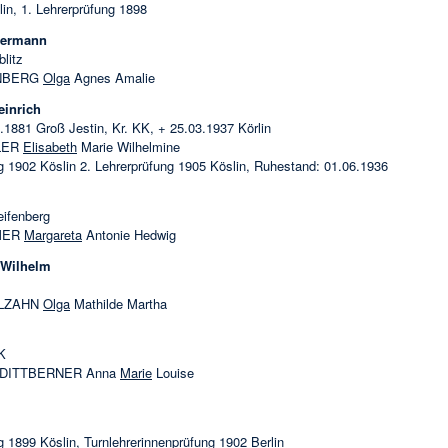
in, 1. Lehrerprüfung 1898
Hermann
litz
RÜNBERG
Olga
Agnes Amalie
inrich
0.1881 Groß Jestin, Kr. KK, + 25.03.1937 Körlin
MLER
Elisabeth
Marie Wilhelmine
g 1902 Köslin 2. Lehrerprüfung 1905 Köslin, Ruhestand: 01.06.1936
eifenberg
LMER
Margareta
Antonie Hedwig
 Wilhelm
MOLZAHN
Olga
Mathilde Martha
K
g, DITTBERNER Anna
Marie
Louise
g 1899 Köslin, Turnlehrerinnenprüfung 1902 Berlin