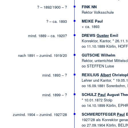
FINK NN
? – 1892/1900 – ?
Rektor Volksschule
MEIKE Paul
? – ca. 1893
+ ca. 1893
DREWS
Gustav
Emil
mind. 1889 – ca. 1920?
Konrektor, Kantor, * 26.11.1
oo 11.10.1889 Körlin, H
GUTSCHE Wilhelm
nach 1891 – zumind. 1919/20
Rektor, unterrichtet Mittels
oo STEFFEN Luise
REXILIUS
Albert
Christop
mind. 1893 – ?
Lehrer und Kantor, * 19.05.
oo 16.09.1881 Sorenbohm, 
SCHULZ
Paul
August The
mind. 1899 – ?
* 10.01.1872 Stolp
oo 14.10.1899 Körlin, EPH
SCHWERDTFEGER
Paul
E
zumind. 1904 – zumind. 1927/28
1927/28 als Konrektor gena
oo 27.09.1904 Körlin, BEL