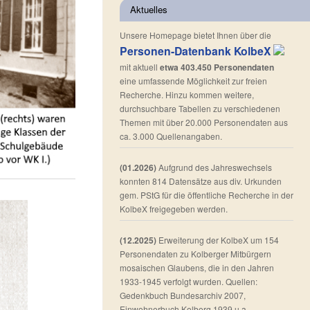
Aktuelles
Unsere Homepage bietet Ihnen über die
Personen-Datenbank KolbeX
mit aktuell
etwa 403.450 Personendaten
eine umfassende Möglichkeit zur freien
Recherche. Hinzu kommen weitere,
durchsuchbare Tabellen zu verschiedenen
Themen mit über 20.000 Personendaten aus
ca. 3.000 Quellenangaben.
(01.2026)
Aufgrund des Jahreswechsels
konnten 814 Datensätze aus div. Urkunden
gem. PStG für die öffentliche Recherche in der
KolbeX freigegeben werden.
(12.2025)
Erweiterung der KolbeX um 154
Personendaten zu Kolberger Mitbürgern
mosaischen Glaubens, die in den Jahren
1933-1945 verfolgt wurden. Quellen:
Gedenkbuch Bundesarchiv 2007,
Einwohnerbuch Kolberg 1939 u.a.