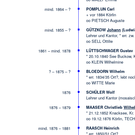
POMPLUN Carl
mind. 1864 – ?
+ vor 1884 Körlin
oo PIETSCH Auguste
GÜTZKOW
Johann
(Ludwig
mind. 1855 – ?
Lehrer und Kantor, * err. zw
oo SELL Ottilie
LÜTTSCHWAGER Gustav
1861 – mind. 1878
* 20.10.1840 See Buckow, 
oo KLEIN Wilhelmine
BLOEDORN Wilhelm
? – 1875 – ?
* err. 1834/35 Ort?, lebt noc
oo WITTE Marie
SCHÜLER Wolf
1876
Lehrer und Kantor (mosaisch
MAASER Christlieb
Wilhe
1876 – 1879
* 21.12.1852 Knacksee, Kr. 
oo 19.12.1876 Körlin, TEC
RAASCH Heinrich
mind. 1876 – 1881
* err. 1850/51 Ort?