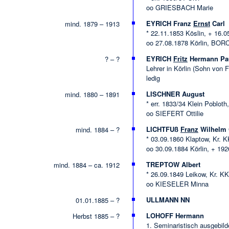
oo GRIESBACH Marie
EYRICH Franz
Ernst
Carl
mind. 1879 – 1913
* 22.11.1853 Köslin, + 16.
oo 27.08.1878 Körlin, B
EYRICH
Fritz
Hermann Pa
? – ?
Lehrer in Körlin (Sohn von 
ledig
LISCHNER August
mind. 1880 – 1891
* err. 1833/34 Klein Pobloth
oo SIEFERT Ottilie
LICHTFUß
Franz
Wilhelm 
mind. 1884 – ?
* 03.09.1860 Klaptow, Kr. K
oo 30.09.1884 Körlin, + 1
TREPTOW Albert
mind. 1884 – ca. 1912
* 26.09.1849 Leikow, Kr. KK
oo KIESELER Minna
ULLMANN NN
01.01.1885 – ?
LOHOFF Hermann
Herbst 1885 – ?
1. Seminaristisch ausgebilde