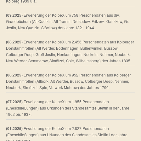
Kolberg 1939 u.a.
(09.2025)
Erweiterung der KolbeX um 758 Personendaten aus div.
Grundbüchern (Alt Quetzin, Alt Tramm, Drosedow, Fritzow, Ganzkow, Gr.
Jestin, Neu Quetzin, Stöckow) der Jahre 1821-1944.
(08.2025)
Erweiterung der KolbeX um 2.456 Personendaten aus Kolberger
Dorfstammrollen (Alt Werder, Bodenhagen, Bullenwinkel, Büssow,
Colberger Deep, Groß Jestin, Henkenhagen, Necknin, Nehmer, Neubork,
Neu Werder, Semmerow, Simötzel, Spie, Wilhelmsberg) des Jahres 1835.
(08.2025)
Erweiterung der KolbeX um 952 Personendaten aus Kolberger
Dorfstammrollen (Altbork, Alt Werder, Büssow, Colberger Deep, Nehmer,
Neubork, Simötzel, Spie, Vorwerk Mohrow) des Jahres 1790.
(07.2025)
Erweiterung der KolbeX um 1.955 Personendaten
(Eheschließungen) aus Urkunden des Standesamtes Stettin III der Jahre
1902 bis 1937.
(01.2025)
Erweiterung der KolbeX um 2.827 Personendaten
(Eheschließungen) aus Urkunden des Standesamtes Stettin I der Jahre
1874 bis 1901.