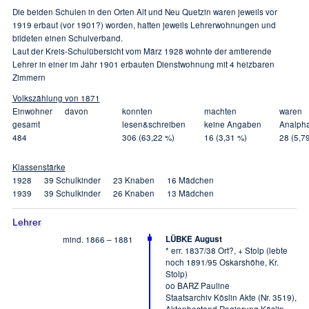
Die beiden Schulen in den Orten Alt und Neu Quetzin waren jeweils vor
1919 erbaut (vor 1901?) worden, hatten jeweils Lehrerwohnungen und
bildeten einen Schulverband.
Laut der Kreis-Schulübersicht vom März 1928 wohnte der amtierende
Lehrer in einer im Jahr 1901 erbauten Dienstwohnung mit 4 heizbaren
Zimmern
Volkszählung von 1871
Einwohner davon
konnten
machten
waren
gesamt
lesen&schreiben
keine Angaben
Analph
484
306 (63,22 %)
16 (3,31 %)
28 (5,7
Klassenstärke
1928 39 Schulkinder 23 Knaben 16 Mädchen
1939 39 Schulkinder 26 Knaben 13 Mädchen
Lehrer
LÜBKE August
mind. 1866 – 1881
* err. 1837/38 Ort?, + Stolp (lebte
noch 1891/95 Oskarshöhe, Kr.
Stolp)
oo BARZ Pauline
Staatsarchiv Köslin Akte (Nr. 3519),
Aktenbestand Regierung Köslin