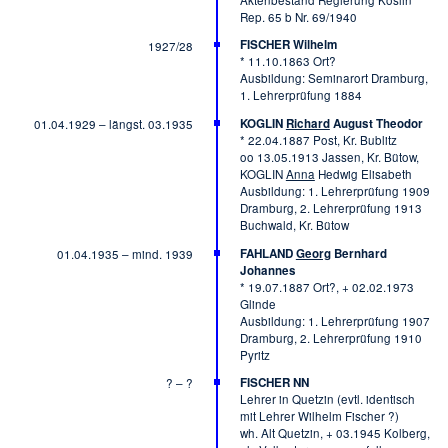
Rep. 65 b Nr. 69/1940
FISCHER Wilhelm
1927/28
* 11.10.1863 Ort?
Ausbildung: Seminarort Dramburg,
1. Lehrerprüfung 1884
KOGLIN
Richard
August Theodor
01.04.1929 – längst. 03.1935
* 22.04.1887 Post, Kr. Bublitz
oo 13.05.1913 Jassen, Kr. Bütow,
KOGLIN
Anna
Hedwig Elisabeth
Ausbildung: 1. Lehrerprüfung 1909
Dramburg, 2. Lehrerprüfung 1913
Buchwald, Kr. Bütow
FAHLAND
Georg
Bernhard
01.04.1935 – mind. 1939
Johannes
* 19.07.1887 Ort?, + 02.02.1973
Glinde
Ausbildung: 1. Lehrerprüfung 1907
Dramburg, 2. Lehrerprüfung 1910
Pyritz
FISCHER NN
? – ?
Lehrer in Quetzin (evtl. identisch
mit Lehrer Wilhelm Fischer ?)
wh. Alt Quetzin, + 03.1945 Kolberg,