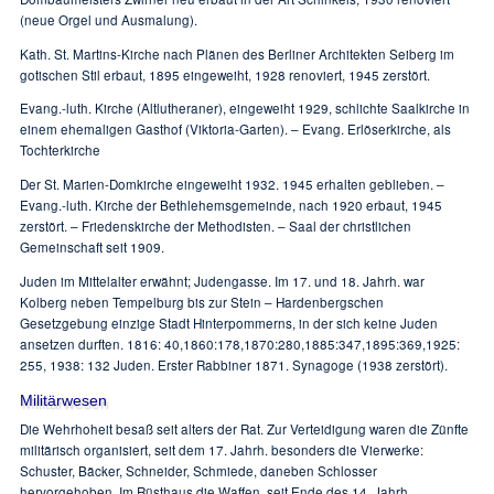
(neue Orgel und Ausmalung).
Kath. St. Martins-Kirche nach Plänen des Berliner Architekten Seiberg im
gotischen Stil erbaut, 1895 eingeweiht, 1928 renoviert, 1945 zerstört.
Evang.-luth. Kirche (Altlutheraner), eingeweiht 1929, schlichte Saalkirche in
einem ehemaligen Gasthof (Viktoria-Garten). – Evang. Erlöserkirche, als
Tochterkirche
Der St. Marien-Domkirche eingeweiht 1932. 1945 erhalten geblieben. –
Evang.-luth. Kirche der Bethlehemsgemeinde, nach 1920 erbaut, 1945
zerstört. – Friedenskirche der Methodisten. – Saal der christlichen
Gemeinschaft seit 1909.
Juden im Mittelalter erwähnt; Judengasse. Im 17. und 18. Jahrh. war
Kolberg neben Tempelburg bis zur Stein – Hardenbergschen
Gesetzgebung einzige Stadt Hinterpommerns, in der sich keine Juden
ansetzen durften. 1816: 40,1860:178,1870:280,1885:347,1895:369,1925:
255, 1938: 132 Juden. Erster Rabbiner 1871. Synagoge (1938 zerstört).
Militärwesen
Die Wehrhoheit besaß seit alters der Rat. Zur Verteidigung waren die Zünfte
militärisch organisiert, seit dem 17. Jahrh. besonders die Vierwerke:
Schuster, Bäcker, Schneider, Schmiede, daneben Schlosser
hervorgehoben. Im Rüsthaus die Waffen, seit Ende des 14. Jahrh.