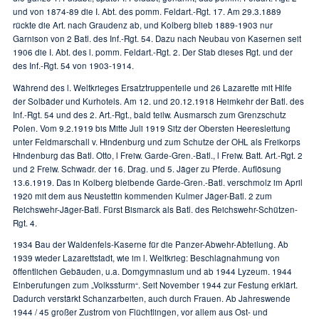
und von 1874-89 die I. Abt. des pomm. Feldart.-Rgt. 17. Am 29.3.1889
rückte die Art. nach Graudenz ab, und Kolberg blieb 1889-1903 nur
Garnison von 2 Batl. des Inf.-Rgt. 54. Dazu nach Neubau von Kasernen seit
1906 die I. Abt. des l. pomm. Feldart.-Rgt. 2. Der Stab dieses Rgt. und der
des Inf.-Rgt. 54 von 1903-1914.
Während des l. Weltkrieges Ersatztruppenteile und 26 Lazarette mit Hilfe
der Solbäder und Kurhotels. Am 12. und 20.12.1918 Heimkehr der Batl. des
Inf.-Rgt. 54 und des 2. Art.-Rgt., bald teilw. Ausmarsch zum Grenzschutz
Polen. Vom 9.2.1919 bis Mitte Juli 1919 Sitz der Obersten Heeresleitung
unter Feldmarschall v. Hindenburg und zum Schutze der OHL als Freikorps
Hindenburg das Batl. Otto, l Freiw. Garde-Gren.-Batl., l Freiw. Batt. Art.-Rgt. 2
und 2 Freiw. Schwadr. der 16. Drag. und 5. Jäger zu Pferde. Auflösung
13.6.1919. Das in Kolberg bleibende Garde-Gren.-Batl. verschmolz im April
1920 mit dem aus Neustettin kommenden Kulmer Jäger-Batl. 2 zum
Reichswehr-Jäger-Batl. Fürst Bismarck als Batl. des Reichswehr-Schützen-
Rgt. 4.
1934 Bau der Waldenfels-Kaserne für die Panzer-Abwehr-Abteilung. Ab
1939 wieder Lazarettstadt, wie im l. Weltkrieg: Beschlagnahmung von
öffentlichen Gebäuden, u.a. Domgymnasium und ab 1944 Lyzeum. 1944
Einberufungen zum „Volkssturm“. Seit November 1944 zur Festung erklärt.
Dadurch verstärkt Schanzarbeiten, auch durch Frauen. Ab Jahreswende
1944 / 45 großer Zustrom von Flüchtlingen, vor allem aus Ost- und