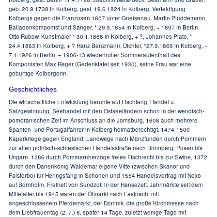
geb. 20.9.1738 in Kolberg, gest. 19.6.1824 in Kolberg. Verteidigung
Kolbergs gegen die Franzosen 1807 unter Gneisenau. Martin Plüddemann,
Balladenkomponist und Sänger, * 29.9.1854 in Kolberg, + 1897 in Berlin.
Otto Rubow, Kunstmaler * 30.1.1866 in Kolberg, + ?, Johannes Plato, *
24.4.1863 in Kolberg, + ? Hanz Benzmann, Dichter, *27.9.1869 in Kolberg, +
7.1.1926 in Berlin. – 1906-13 wiederholter Sommeraufenthalt des
Komponisten Max Reger (Gedenktafel seit 1930), seine Frau war eine
gebürtige Kolbergerin.
Geschichtliches
Die wirtschaftliche Entwicklung beruhte auf Fischfang, Handel u.
Salzgewinnung. Seehandel mit den Ostseeländern schon in der wendisch-
pomoranischen Zeit im Anschluss an die Jomsburg, 1608 auch mehrere
Spanien- und Portugalfahrer in Kolberg heimatberechtigt. 1474-1500
Kaperkriege gegen England. Landwege nach Münzfunden durch Pommern
zur alten polnisch-schlesischen Handelsstraße nach Bromberg, Posen bis
Ungarn. 1286 durch Pommernherzöge freies Fischrecht bis zur Swine, 1372
durch den Dänenkönig Waldemar eigene Vitte (zwischen Skanör und
Falsterbo) für Heringsfang in Schonen und 1554 Handelsvertrag mit Nexö
auf Bornholm. Freiheit von Sundzoll in der Hansezeit. Jahrmärkte seit dem
Mittelalter bis 1945 waren der Ölmarkt nach Fastnacht mit
angeschlossenem Pferdemarkt, der Domnik, die große Kirchmesse nach
dem Liebfrauentag (2. 7.) 8, später 14 Tage, zuletzt wenige Tage mit