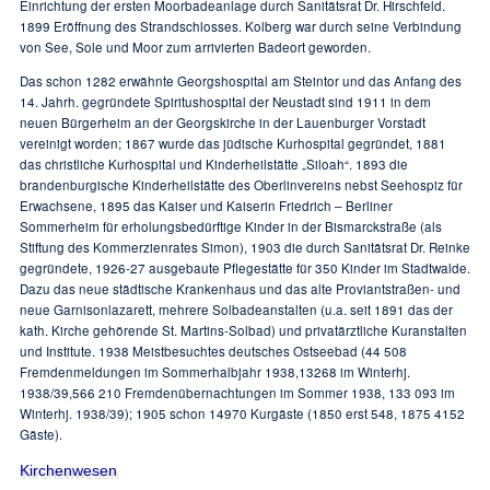
Einrichtung der ersten Moorbadeanlage durch Sanitätsrat Dr. Hirschfeld.
1899 Eröffnung des Strandschlosses. Kolberg war durch seine Verbindung
von See, Sole und Moor zum arrivierten Badeort geworden.
Das schon 1282 erwähnte Georgshospital am Steintor und das Anfang des
14. Jahrh. gegründete Spiritushospital der Neustadt sind 1911 in dem
neuen Bürgerheim an der Georgskirche in der Lauenburger Vorstadt
vereinigt worden; 1867 wurde das jüdische Kurhospital gegründet, 1881
das christliche Kurhospital und Kinderheilstätte „Siloah“. 1893 die
brandenburgische Kinderheilstätte des Oberlinvereins nebst Seehospiz für
Erwachsene, 1895 das Kaiser und Kaiserin Friedrich – Berliner
Sommerheim für erholungsbedürftige Kinder in der Bismarckstraße (als
Stiftung des Kommerzienrates Simon), 1903 die durch Sanitätsrat Dr. Reinke
gegründete, 1926-27 ausgebaute Pflegestätte für 350 Kinder im Stadtwalde.
Dazu das neue städtische Krankenhaus und das alte Proviantstraßen- und
neue Garnisonlazarett, mehrere Solbadeanstalten (u.a. seit 1891 das der
kath. Kirche gehörende St. Martins-Solbad) und privatärztliche Kuranstalten
und Institute. 1938 Meistbesuchtes deutsches Ostseebad (44 508
Fremdenmeldungen im Sommerhalbjahr 1938,13268 im Winterhj.
1938/39,566 210 Fremdenübernachtungen im Sommer 1938, 133 093 im
Winterhj. 1938/39); 1905 schon 14970 Kurgäste (1850 erst 548, 1875 4152
Gäste).
Kirchenwesen