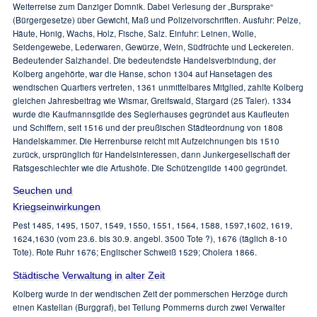
Weiterreise zum Danziger Domnik. Dabei Verlesung der „Bursprake“
(Bürgergesetze) über Gewicht, Maß und Polizeivorschriften. Ausfuhr: Pelze,
Häute, Honig, Wachs, Holz, Fische, Salz. Einfuhr: Leinen, Wolle,
Seidengewebe, Lederwaren, Gewürze, Wein, Südfrüchte und Leckereien.
Bedeutender Salzhandel. Die bedeutendste Handelsverbindung, der
Kolberg angehörte, war die Hanse, schon 1304 auf Hansetagen des
wendischen Quartiers vertreten, 1361 unmittelbares Mitglied, zahlte Kolberg
gleichen Jahresbeitrag wie Wismar, Greifswald, Stargard (25 Taler). 1334
wurde die Kaufmannsgilde des Seglerhauses gegründet aus Kaufleuten
und Schiffern, seit 1516 und der preußischen Städteordnung von 1808
Handelskammer. Die Herrenburse reicht mit Aufzeichnungen bis 1510
zurück, ursprünglich für Handelsinteressen, dann Junkergesellschaft der
Ratsgeschlechter wie die Artushöfe. Die Schützengilde 1400 gegründet.
Seuchen und
Kriegseinwirkungen
Pest 1485, 1495, 1507, 1549, 1550, 1551, 1564, 1588, 1597,1602, 1619,
1624,1630 (vom 23.6. bis 30.9. angebl. 3500 Tote ?), 1676 (täglich 8-10
Tote). Rote Ruhr 1676; Englischer Schweiß 1529; Cholera 1866.
Städtische Verwaltung in alter Zeit
Kolberg wurde in der wendischen Zeit der pommerschen Herzöge durch
einen Kastellan (Burggraf), bei Teilung Pommerns durch zwei Verwalter