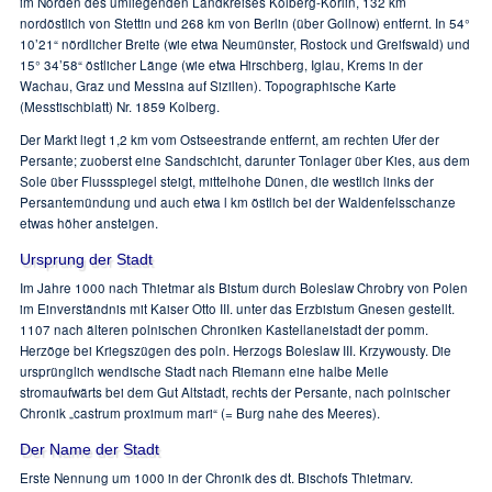
im Norden des umliegenden Landkreises Kolberg-Körlin, 132 km
nordöstlich von Stettin und 268 km von Berlin (über Gollnow) entfernt. In 54°
10’21“ nördlicher Breite (wie etwa Neumünster, Rostock und Greifswald) und
15° 34’58“ östlicher Länge (wie etwa Hirschberg, Iglau, Krems in der
Wachau, Graz und Messina auf Sizilien). Topographische Karte
(Messtischblatt) Nr. 1859 Kolberg.
Der Markt liegt 1,2 km vom Ostseestrande entfernt, am rechten Ufer der
Persante; zuoberst eine Sandschicht, darunter Tonlager über Kies, aus dem
Sole über Flussspiegel steigt, mittelhohe Dünen, die westlich links der
Persantemündung und auch etwa l km östlich bei der Waldenfelsschanze
etwas höher ansteigen.
Ursprung der Stadt
Im Jahre 1000 nach Thietmar als Bistum durch Boleslaw Chrobry von Polen
im Einverständnis mit Kaiser Otto III. unter das Erzbistum Gnesen gestellt.
1107 nach älteren polnischen Chroniken Kastellaneistadt der pomm.
Herzöge bei Kriegszügen des poln. Herzogs Boleslaw III. Krzywousty. Die
ursprünglich wendische Stadt nach Riemann eine halbe Meile
stromaufwärts bei dem Gut Altstadt, rechts der Persante, nach polnischer
Chronik „castrum proximum mari“ (= Burg nahe des Meeres).
Der Name der Stadt
Erste Nennung um 1000 in der Chronik des dt. Bischofs Thietmarv.