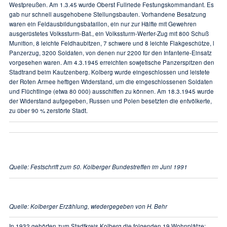
Westpreußen. Am 1.3.45 wurde Oberst Fullriede Festungskommandant. Es
gab nur schnell ausgehobene Stellungsbauten. Vorhandene Besatzung
waren ein Feldausbildungsbataillon, ein nur zur Hälfte mit Gewehren
ausgerüstetes Volkssturm-Bat., ein Volkssturm-Werfer-Zug mit 800 Schuß
Munition, 8 leichte Feldhaubitzen, 7 schwere und 8 leichte Flakgeschütze, l
Panzerzug, 3200 Soldaten, von denen nur 2200 für den Infanterie-Einsatz
vorgesehen waren. Am 4.3.1945 erreichten sowjetische Panzerspitzen den
Stadtrand beim Kautzenberg. Kolberg wurde eingeschlossen und leistete
der Roten Armee heftigen Widerstand, um die eingeschlossenen Soldaten
und Flüchtlinge (etwa 80 000) ausschiffen zu können. Am 18.3.1945 wurde
der Widerstand aufgegeben, Russen und Polen besetzten die entvölkerte,
zu über 90 % zerstörte Stadt.
Quelle: Festschrift zum 50. Kolberger Bundestreffen im Juni 1991
Quelle: Kolberger Erzählung, wiedergegeben von H. Behr
In 1932 gehörten zum Stadtkreis Kolberg die folgenden
19 Wohnplätze
: