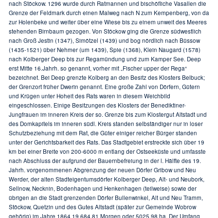
nach Stöckow. 1296 wurde durch Ratmannen und bischöfliche Vasallen die
Grenze der Feldmark durch einen Malweg nach N zum Kempenberg, von da
zur Holenbeke und weiter über eine Wiese bis zu einem unweit des Meeres
stehenden Birnbaum gezogen. Von Stöckow ging die Grenze südwestlich
nach Groß Jestin (1347), Simötzel (1439) und bog nördlich nach Büssow
(1435-1521) über Nehmer (um 1439), Spie (1368), Klein Naugard (1578)
nach Kolberger Deep bis zur Regamündung und zum Kamper See. Deep
erst Mitte 16.Jahrh. so genannt, vorher mit „Fischer upper der Rega“
bezeichnet. Bei Deep grenzte Kolberg an den Besitz des Klosters Belbuck;
der Grenzort früher Dwerin genannt. Eine große Zahl von Dörfern, Gütern
und Krügen unter Hoheit des Rats waren in diesem Weichbild
eingeschlossen. Einige Besitzungen des Klosters der Benediktiner-
Jungfrauen im inneren Kreis der so. Grenze bis zum Klostergut Altstadt und
des Domkapitels im inneren südl. Kreis standen selbständiger nur in loser
Schutzbeziehung mit dem Rat, die Güter einiger reicher Bürger standen
unter der Gerichtsbarkeit des Rats. Das Stadtgebiet erstreckte sich über 19
km bei einer Breite von 200-6000 m entlang der Ostseeküste und umfasste
nach Abschluss der aufgrund der Bauernbefreiung in der l. Hälfte des 19.
Jahrh. vorgenommenen Abgrenzung der neuen Dörfer Gribow und Neu
Werder, der alten Stadteigentumsdörfer Kolberger Deep, Alt- und Neubork,
Sellnow, Necknin, Bodenhagen und Henkenhagen (teilweise) sowie der
übrigen an die Stadt grenzenden Dörfer Bullenwinkel, Alt und Neu Tramm,
Stöckow, Quetzin und des Gutes Altstadt (später zur Gemeinde Wobrow
gehörig) im Jahre 1864 19 684,81 Morgen oder 5025,98 ha. Der Umfang