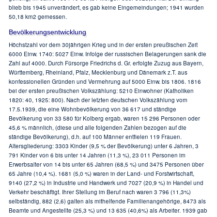
blieb bis 1945 unverändert, es gab keine Eingemeindungen; 1941 wurden
50,18 km2 gemessen.
Bevölkerungsentwicklung
Höchstzahl vor dem 30jährigen Krieg und in der ersten preußischen Zeit
6000 Einw. 1740: 5027 Einw. Infolge der russischen Belagerungen sank die
Zahl auf 4000. Durch Fürsorge Friedrichs d. Gr. erfolgte Zuzug aus Bayern,
Württemberg, Rheinland, Pfalz, Mecklenburg und Dänemark z.T. aus
konfessionellen Gründen und Vermehrung auf 5000 Einw. bis 1806. 1816
bei der ersten preußischen Volkszählung: 5210 Einwohner (Katholiken
1820: 40, 1925: 800). Nach der letzten deutschen Volkszählung vom
17.5.1939, die eine Wohnbevölkerung von 36 617 und ständige
Bevölkerung von 33 580 für Kolberg ergab, waren 15 296 Personen oder
45,6 % männlich, (diese und alle folgenden Zahlen bezogen auf die
ständige Bevölkerung), d.h. auf 100 Männer entfielen 119 Frauen.
Altersgliederung: 3303 Kinder (9,5 % der Bevölkerung) unter 6 Jahren, 3
791 Kinder von 6 bis unter 14 Jahren (11,3 %), 23 011 Personen im
Erwerbsalter von 14 bis unter 65 Jahren (68,5 %) und 3475 Personen über
65 Jahre (10,4 %). 1681 (5,0 %) waren in der Land- und Forstwirtschaft,
9140 (27,2 %) in Industrie und Handwerk und 7027 (20,9 %) in Handel und
Verkehr beschäftigt. Ihrer Stellung im Beruf nach waren 3 796 (11,3%)
selbständig, 882 (2,6) galten als mithelfende Familienangehörige, 8473 als
Beamte und Angestellte (25,3 %) und 13 635 (40,6%) als Arbeiter. 1939 gab