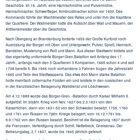
Geschütze. Im 16. Jahrh. eine Harnischmühle und Pulvermühle,
Harnischmacher, Schwertfeger, Armbrustmacher schon vor 1400. Das
Kommando führte der Wachtmeister des Rates und unter ihm die Kapitäne
der Quartiere. Der Wallmeister hatte die Aufsicht über Wall und Mauern, der
Artilleriemeister über die Geschütze.
Nach Übergang an Brandenburg forderte 1655 der Große Kurfürst noch
Ausrüstung der Bürger mit Ober- und Untergewehr, Pulver, Spieß, Harnisch,
Bandelier, Musterung von Roß und Mann. Aus dieser Stadtwehr bildete sich
das eigenartig uniformierte Bürger-Gren.Bataillon seit Anfang des 17.
Jahrh., anfangs nach den 3 Quartieren 3 Kompanien, 1665 schon 4 und seit
1708 bereits 5. Bis 1945 noch vorhandene 3 Fahnen trugen die Jahreszahl
1665 und Teile des Stadtwappens. Das etwa 800 Mann starke Bataillon
holte mehrfach zollernsche Fürsten ein und leistete in den russischen und
in der französischen Belagerung Walldienst und Löschwesen.
Am 4.12.1889 wurde das Bürger-Gren. -Bataillon durch Kaiser Wilhelm II.
aufgelöst. Im 30jähr. Krieg vom Nov. 1627 bis 2.3.1631 von den
Kaiserlichen, dann von 1631-53 von den Schweden besetzt. 1759, 1760
und 1761 von Russen im 7jähr. Kriege belagert, vom 16.12.1761 bis
9.9.1762 von den Russen besetzt. Berühmt ist die Belagerung 1807 durch
die Franzosen, Verteidigung durch Schill, Nettelbeck, Gneisenau. Der
Befreiungstag, 2.7.1807, wurde bis 1945 jährlich gefeiert.