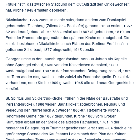
Fräuleinstift, das zwischen Stadt und dem Gut Altstadt den Ort gewechselt
hat. Kirche 1945 erhalten geblieben.
Nikolaikirche, 1276 zuerst in monte salis, dann an dem zum Domkapitel
gehörenden Zillenberg (Zillenufer = Bootsufer) genannt, 1630 erstört, 1657-
62 wiederaufgebaut, aber 1758 zerstört und 1807 abgebrochen, 1819 am
Ende der Promenade gegenüber der späteren Kirche neu aufgebaut. Die
zuletzt bestehende Nikolaikirche, nach Plänen des Berliner Prof. Lucä in
gotischem Stil erbaut, 1877 eingeweiht, 1945 zerstört.
Georgenkirche in der Lauenburger Vorstadt, vor 600 Jahren als Kapelle
ohne Sprengel erbaut, 1630 von den Kaiserlichen demoliert, 1639
wiederaufgebaut und 1807 in der französischen Belagerung zerstört, 1829
mit Turm wieder eingeweiht; diente zuletzt als Friedhofskapelle. Die zuletzt
vorhandene, neue Kirche 1909 geweiht. 1945 alte und neue Georgenkirche
zerstört.
St. Spiritus und St. Gertrud-Kirche (früher in der Nähe der Baustraße und
Persantebrücke), 1866 wegen Baufälligkeit abgebrochen. Neubau und
Verlegung der Pfarrei nach Alt Werder 1866-67. Reformierte Kirche,
Reformierte Gemeinde 1657 gegründet, Kirche 1663 vom Großen
Kurfürsten erbaut an der Stelle des ältesten Rathauses, 1761 in der
russischen Belagerung in Trümmer geschossen, erst 1832 – 34 durch eine
großherzige Spende des Kaufmanns Lefers nach dem Plan des Kölner
Dombaumeisters Zwirner neu erbaut in der Art Schinkels, 1930 renoviert