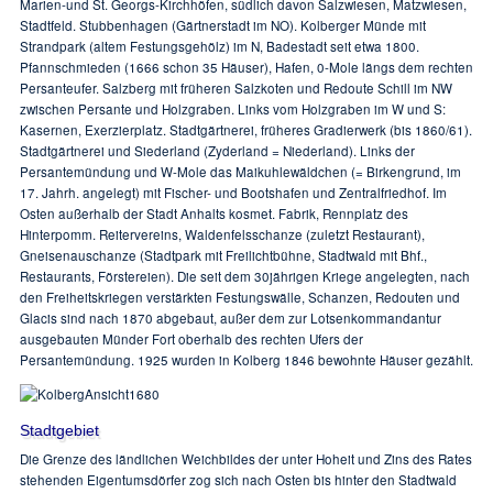
Marien-und St. Georgs-Kirchhöfen, südlich davon Salzwiesen, Matzwiesen,
Stadtfeld. Stubbenhagen (Gärtnerstadt im NO). Kolberger Münde mit
Strandpark (altem Festungsgehölz) im N, Badestadt seit etwa 1800.
Pfannschmieden (1666 schon 35 Häuser), Hafen, 0-Mole längs dem rechten
Persanteufer. Salzberg mit früheren Salzkoten und Redoute Schill im NW
zwischen Persante und Holzgraben. Links vom Holzgraben im W und S:
Kasernen, Exerzierplatz. Stadtgärtnerei, früheres Gradierwerk (bis 1860/61).
Stadtgärtnerei und Siederland (Zyderland = Niederland). Links der
Persantemündung und W-Mole das Maikuhlewäldchen (= Birkengrund, im
17. Jahrh. angelegt) mit Fischer- und Bootshafen und Zentralfriedhof. Im
Osten außerhalb der Stadt Anhalts kosmet. Fabrik, Rennplatz des
Hinterpomm. Reitervereins, Waldenfelsschanze (zuletzt Restaurant),
Gneisenauschanze (Stadtpark mit Freilichtbühne, Stadtwald mit Bhf.,
Restaurants, Förstereien). Die seit dem 30jährigen Kriege angelegten, nach
den Freiheitskriegen verstärkten Festungswälle, Schanzen, Redouten und
Glacis sind nach 1870 abgebaut, außer dem zur Lotsenkommandantur
ausgebauten Münder Fort oberhalb des rechten Ufers der
Persantemündung. 1925 wurden in Kolberg 1846 bewohnte Häuser gezählt.
Stadtgebiet
Die Grenze des ländlichen Weichbildes der unter Hoheit und Zins des Rates
stehenden Eigentumsdörfer zog sich nach Osten bis hinter den Stadtwald