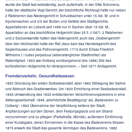
wurde die Stadt fast selbständig; auch außerhalb, in der Vitte Schonens,
hatte der städtische Vogt Gericht; der bischöfliche Richtvogt hatte nur neben
2 Ratsherren das Niedergericht in Schuldsachen unter 15 lüb. M. und in
Injuriensachen und 2/3 der Bußen und Gefälle des Stadtgerichts.
Appellationen an Lübeck seit 1499 nur in Sachen über 15 lüb. M.,
Appellation an das bischöfliche Hofgericht über 25 fl. (l 587). 2 Ratsherren
und 2 Sülzverwandte hatten das Hafengericht; auch das „Grabengericht“
über den Holzhandel hatte der Rat; dazu kam das Handelsgericht des
Seglerhauses und das Patronengericht. 1713 durch Erlass Friedrich
Wilhelms I. l iudex perpetuus (lebenslänglicher Stadtrichter) als
Ratsmitglied. 1653 war Kolberg vorübergehend (bis 1686) Sitz des
kurfürstlichen Hofgerichts für Hinterpommern. – Seit 1877 Amtsgericht.
Fremdenverkehr, Gesundheitswesen
1830 Gründung der ersten Solbadeanstalt, aber 1860 Stillegung der Saline
und Abbruch des Gradierwerkes. Um 1820 Errichtung einer Seebadeanstalt.
1845 Umwandlung des 1832 entstandenen Verschönerungsvereins in eine
Aktiengesellschaft. 1846 „allerhöchste Bestätigung“ als „Badeverein zu
Colberg“. 1863 Übernahme der Verpflichtung seitens der Stadt,
Anpflanzungen auf den Dünen, dem Festungsglacis und am Strand
vorzunehmen und zu pflegen (Parkstraße, Münde), außerdem Einführung
einer Kurabgabe, deren Einnahmen in die Kasse des Badevereins flössen.
1875 erwarb die Stadt das gesamte Vermögen des Badevereins. 1882