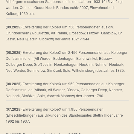
Mitbürgern mosaischen Glaubens, die in den Jahren 1933-1945 verfolgt
wurden. Quellen: Gedenkbuch Bundesarchiv 2007, Einwohnerbuch
Kolberg 1939 u.a.
(09.2025)
Erweiterung der KolbeX um 758 Personendaten aus div.
Grundbüchern (Alt Quetzin, Alt Tramm, Drosedow, Fritzow, Ganzkow, Gr.
Jestin, Neu Quetzin, Stöckow) der Jahre 1821-1944.
(08.2025)
Erweiterung der KolbeX um 2.456 Personendaten aus Kolberger
Dorfstammrollen (Alt Werder, Bodenhagen, Bullenwinkel, Büssow,
Colberger Deep, Groß Jestin, Henkenhagen, Necknin, Nehmer, Neubork,
Neu Werder, Semmerow, Simötzel, Spie, Wilhelmsberg) des Jahres 1835.
(08.2025)
Erweiterung der KolbeX um 952 Personendaten aus Kolberger
Dorfstammrollen (Altbork, Alt Werder, Büssow, Colberger Deep, Nehmer,
Neubork, Simötzel, Spie, Vorwerk Mohrow) des Jahres 1790.
(07.2025)
Erweiterung der KolbeX um 1.955 Personendaten
(Eheschließungen) aus Urkunden des Standesamtes Stettin III der Jahre
1902 bis 1937.