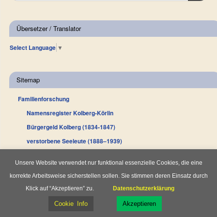
Übersetzer / Translator
Select Language
▼
Sitemap
Familienforschung
Namensregister Kolberg-Körlin
Bürgergeld Kolberg (1834-1847)
verstorbene Seeleute (1888–1939)
Einwohnerverz. der Gemeinden (1929)
Unsere Website verwendet nur funktional essenzielle Cookies, die eine
Auswanderer Kolberg (1923-1945)
korrekte Arbeitsweise sicherstellen sollen. Sie stimmen deren Einsatz durch
Kolberger Totentafel (nach 1945)
Klick auf “Akzeptieren” zu.
Datenschutzerklärung
Todesanzeigen Kolberger Zeitung
Cookie Info
Akzeptieren
Lehrlings-/Gesellenrollen (1886-1934)