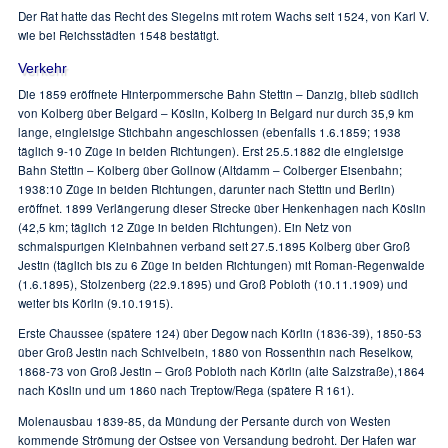
Der Rat hatte das Recht des Siegelns mit rotem Wachs seit 1524, von Karl V.
wie bei Reichsstädten 1548 bestätigt.
Verkehr
Die 1859 eröffnete Hinterpommersche Bahn Stettin – Danzig, blieb südlich
von Kolberg über Belgard – Köslin, Kolberg in Belgard nur durch 35,9 km
lange, eingleisige Stichbahn angeschlossen (ebenfalls 1.6.1859; 1938
täglich 9-10 Züge in beiden Richtungen). Erst 25.5.1882 die eingleisige
Bahn Stettin – Kolberg über Gollnow (Altdamm – Colberger Eisenbahn;
1938:10 Züge in beiden Richtungen, darunter nach Stettin und Berlin)
eröffnet. 1899 Verlängerung dieser Strecke über Henkenhagen nach Köslin
(42,5 km; täglich 12 Züge in beiden Richtungen). Ein Netz von
schmalspurigen Kleinbahnen verband seit 27.5.1895 Kolberg über Groß
Jestin (täglich bis zu 6 Züge in beiden Richtungen) mit Roman-Regenwalde
(1.6.1895), Stolzenberg (22.9.1895) und Groß Pobloth (10.11.1909) und
weiter bis Körlin (9.10.1915).
Erste Chaussee (spätere 124) über Degow nach Körlin (1836-39), 1850-53
über Groß Jestin nach Schivelbein, 1880 von Rossenthin nach Reselkow,
1868-73 von Groß Jestin – Groß Pobloth nach Körlin (alte Salzstraße),1864
nach Köslin und um 1860 nach Treptow/Rega (spätere R 161).
Molenausbau 1839-85, da Mündung der Persante durch von Westen
kommende Strömung der Ostsee von Versandung bedroht. Der Hafen war