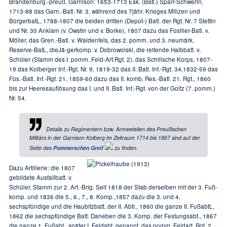
Brandenburg.-preuß. Garnison: 1653-1713 Esk. (Batl.) Sparr-Schwerin,
1713-88 das Garn.-Batl. Nr. 3, während des 7jähr. Krieges Milizen und
BürgerbatL, 1788-1807 die beiden dritten (Depot-) Batl. der Rgt. Nr. 7 Stettin
und Nr. 30 Anklam (v. Owstin und v. Borke), 1807 dazu das Füsilier-Batl. v.
Möller, das Gren.-Batl. v. Waldenfels, das 2. pomm. und 3. neumärk.
Reserve-BatL, dieJä-gerkomp. v. Dobrowolski, die reitende Halbbatt. v.
Schüler (Stamm des I. pomm. Feld-Art.Rgt. 2), das Schillsche Korps, 1807-
19 das Kolberger Inf.-Rgt. Nr. 9, 1819-32 das II. Batl. Inf.-Rgt. 34,1832-59 das
Füs.-Batl. Inf.-Rgt. 21, 1859-60 dazu das II. komb. Res.-Batl. 21. Rgt., 1860
bis zur Heeresauflösung das I. und II. Batl. Inf.-Rgt. von der Goltz (7. pomm.)
Nr. 54.
Details zu Regimentern bzw. Armeeteilen des Preußischen
Militärs in der Garnison Kolberg im Zeitraum 1714 bis 1867 sind auf der
Seite des
Pommerschen Greif
zu finden.
Dazu Artillerie: die 1807
gebildete Ausfallbatt. v.
Schüler, Stamm zur 2. Art.-Brig. Seit 1818 der Stab derselben mit der 3. Fuß-
komp. und 1836 die 5., 6., 7., 8. Komp.,1857 dazu die 3. und 4.
sechspfündige und die Haubitzbatt. der II. Abti., 1860 die ganze II. FußabtL,
1862 die sechspfündige Batt. Daneben die 3. Komp. der Festungsabt., 1867
die ganze 1. Fußabt., später I. Feldabt, genannt, das pomm. Feldart. Rgt. 2