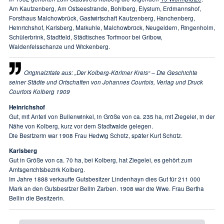
Am Kautzenberg, Am Ostseestrande, Bohlberg, Elysium, Erdmannshof,
Forsthaus Malchowbrück, Gastwirtschaft Kautzenberg, Hanchenberg,
Heinrichshof, Karlsberg, Maikuhle, Malchowbrück, Neugeldern, Ringenholm,
Schülerbrink, Stadtfeld, Städtisches Torfmoor bei Gribow,
Waldenfelsschanze und Wickenberg.
Originalzitate aus: „Der Kolberg-Körliner Kreis“ – Die Geschichte
seiner Städte und Ortschaften von Johannes Courtois, Verlag und Druck
Courtois Kolberg 1909
Heinrichshof
Gut, mit Anteil von Bullenwinkel, in Größe von ca. 235 ha, mit Ziegelei, in der
Nähe von Kolberg, kurz vor dem Stadtwalde gelegen.
Die Besitzerin war 1908 Frau Hedwig Schütz, später Kurt Schütz.
Karlsberg
Gut in Größe von ca. 70 ha, bei Kolberg, hat Ziegelei, es gehört zum
Amtsgerichtsbezirk Kolberg.
Im Jahre 1888 verkaufte Gutsbesitzer Lindenhayn dies Gut für 211 000
Mark an den Gutsbesitzer Bellin Zarben. 1908 war die Wwe. Frau Bertha
Bellin die Besitzerin.