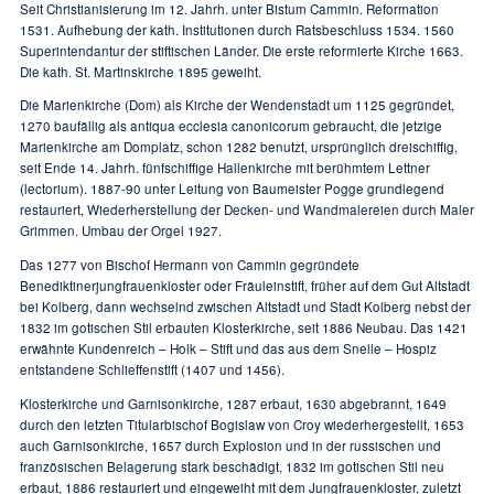
Seit Christianisierung im 12. Jahrh. unter Bistum Cammin. Reformation
1531. Aufhebung der kath. Institutionen durch Ratsbeschluss 1534. 1560
Superintendantur der stiftischen Länder. Die erste reformierte Kirche 1663.
Die kath. St. Martinskirche 1895 geweiht.
Die Marienkirche (Dom) als Kirche der Wendenstadt um 1125 gegründet,
1270 baufällig als antiqua ecclesia canonicorum gebraucht, die jetzige
Marienkirche am Domplatz, schon 1282 benutzt, ursprünglich dreischiffig,
seit Ende 14. Jahrh. fünfschiffige Hallenkirche mit berühmtem Lettner
(lectorium). 1887-90 unter Leitung von Baumeister Pogge grundlegend
restauriert, Wiederherstellung der Decken- und Wandmalereien durch Maler
Grimmen. Umbau der Orgel 1927.
Das 1277 von Bischof Hermann von Cammin gegründete
Benediktinerjungfrauenkloster oder Fräuleinstift, früher auf dem Gut Altstadt
bei Kolberg, dann wechselnd zwischen Altstadt und Stadt Kolberg nebst der
1832 im gotischen Stil erbauten Klosterkirche, seit 1886 Neubau. Das 1421
erwähnte Kundenreich – Holk – Stift und das aus dem Snelle – Hospiz
entstandene Schlieffenstift (1407 und 1456).
Klosterkirche und Garnisonkirche, 1287 erbaut, 1630 abgebrannt, 1649
durch den letzten Titularbischof Bogislaw von Croy wiederhergestellt, 1653
auch Garnisonkirche, 1657 durch Explosion und in der russischen und
französischen Belagerung stark beschädigt, 1832 im gotischen Stil neu
erbaut, 1886 restauriert und eingeweiht mit dem Jungfrauenkloster, zuletzt