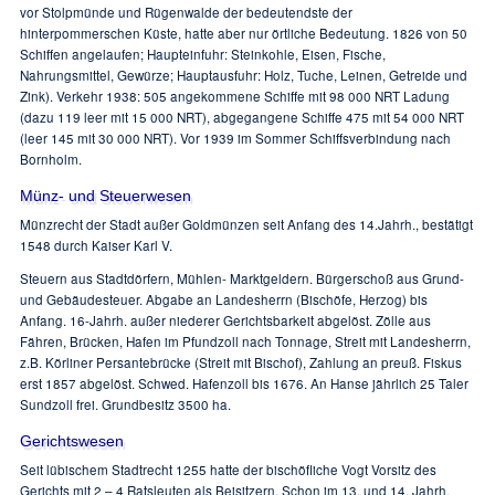
vor Stolpmünde und Rügenwalde der bedeutendste der
hinterpommerschen Küste, hatte aber nur örtliche Bedeutung. 1826 von 50
Schiffen angelaufen; Haupteinfuhr: Steinkohle, Eisen, Fische,
Nahrungsmittel, Gewürze; Hauptausfuhr: Holz, Tuche, Leinen, Getreide und
Zink). Verkehr 1938: 505 angekommene Schiffe mit 98 000 NRT Ladung
(dazu 119 leer mit 15 000 NRT), abgegangene Schiffe 475 mit 54 000 NRT
(leer 145 mit 30 000 NRT). Vor 1939 im Sommer Schiffsverbindung nach
Bornholm.
Münz- und Steuerwesen
Münzrecht der Stadt außer Goldmünzen seit Anfang des 14.Jahrh., bestätigt
1548 durch Kaiser Karl V.
Steuern aus Stadtdörfern, Mühlen- Marktgeldern. Bürgerschoß aus Grund-
und Gebäudesteuer. Abgabe an Landesherrn (Bischöfe, Herzog) bis
Anfang. 16-Jahrh. außer niederer Gerichtsbarkeit abgelöst. Zölle aus
Fähren, Brücken, Hafen im Pfundzoll nach Tonnage, Streit mit Landesherrn,
z.B. Körliner Persantebrücke (Streit mit Bischof), Zahlung an preuß. Fiskus
erst 1857 abgelöst. Schwed. Hafenzoll bis 1676. An Hanse jährlich 25 Taler
Sundzoll frei. Grundbesitz 3500 ha.
Gerichtswesen
Seit lübischem Stadtrecht 1255 hatte der bischöfliche Vogt Vorsitz des
Gerichts mit 2 – 4 Ratsleuten als Beisitzern. Schon im 13. und 14. Jahrh.