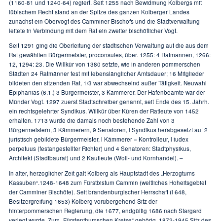
(1160-81 und 1240-64) regiert. Seit 1255 nach Bewidmung Kolbergs mit
lübischem Recht stand an der Spitze des ganzen Kolberger Landes
zunächst ein Obervogt des Camminer Bischofs und die Stadtverwaltung
leitete in Verbindung mit dem Rat ein zweiter bischöflicher Vogt.
Seit 1291 ging die Oberleitung der städtischen Verwaltung auf die aus dem
Rat gewählten Bürgermeister, proconsules, über. 1255: 4 Ratmannen, 1266:
12, 1294: 23. Die Willkür von 1380 setzte, wie in anderen pommerschen
Städten 24 Ratmänner fest mit lebenslänglicher Amtsdauer; 16 Mitglieder
bildeten den sitzenden Rat, 1/3 war abwechselnd außer Tätigkeit. Neuwahl
Epiphanias (6.1.) 3 Bürgermeister, 3 Kämmerer. Der Hafenbeamte war der
Münder Vogt. 1297 zuerst Stadtschreiber genannt, seit Ende des 15. Jahrh.
ein rechtsgelehrter Syndikus. Willkür über Küren der Ratleute von 1452
erhalten. 1713 wurde die damals noch bestehende Zahl von 3
Bürgermeistern, 3 Kämmerern, 9 Senatoren, l Syndikus herabgesetzt auf 2
juristisch gebildete Bürgermeister, l Kämmerer = Kontrolleur, l iudex
perpetuus (festangestellter Richter) und 4 Senatoren: Stadtphysikus,
Architekt (Stadtbaurat) und 2 Kaufleute (Woll- und Kornhandel). –
In alter, herzoglicher Zeit galt Kolberg als Hauptstadt des „Herzogtums
Kassuben“.1248-1648 zum Fürstbistum Cammin (weltliches Hoheitsgebiet
der Camminer Bischöfe). Seit brandenburgischer Herrschaft (l 648,
Besitzergreifung 1653) Kolberg vorübergehend Sitz der
hinterpommerschen Regierung, die 1677, endgültig 1686 nach Stargard
verlegt wurde. Zum „Fürstenthumschen Kreise“ gehörig, 1872-1945 Sitz des