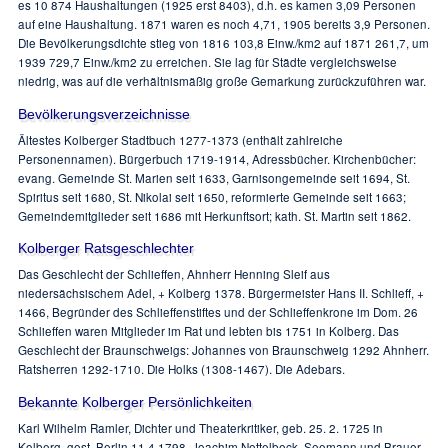
es 10 874 Haushaltungen (1925 erst 8403), d.h. es kamen 3,09 Personen
auf eine Haushaltung. 1871 waren es noch 4,71, 1905 bereits 3,9 Personen.
Die Bevölkerungsdichte stieg von 1816 103,8 Einw./km2 auf 1871 261,7, um
1939 729,7 Einw./km2 zu erreichen. Sie lag für Städte vergleichsweise
niedrig, was auf die verhältnismäßig große Gemarkung zurückzuführen war.
Bevölkerungsverzeichnisse
Ältestes Kolberger Stadtbuch 1277-1373 (enthält zahlreiche
Personennamen). Bürgerbuch 1719-1914, Adressbücher. Kirchenbücher:
evang. Gemeinde St. Marien seit 1633, Garnisongemeinde seit 1694, St.
Spiritus seit 1680, St. Nikolai seit 1650, reformierte Gemeinde seit 1663;
Gemeindemitglieder seit 1686 mit Herkunftsort; kath. St. Martin seit 1862.
Kolberger Ratsgeschlechter
Das Geschlecht der Schlieffen, Ahnherr Henning Sleif aus
niedersächsischem Adel, + Kolberg 1378. Bürgermeister Hans II. Schlieff, +
1466, Begründer des Schlieffenstiftes und der Schlieffenkrone im Dom. 26
Schlieffen waren Mitglieder im Rat und lebten bis 1751 in Kolberg. Das
Geschlecht der Braunschweigs: Johannes von Braunschweig 1292 Ahnherr.
Ratsherren 1292-1710. Die Holks (1308-1467). Die Adebars.
Bekannte Kolberger Persönlichkeiten
Karl Wilhelm Ramler, Dichter und Theaterkritiker, geb. 25. 2. 1725 in
Kolberg, gest. Berlin 11.4.1798. Joachim Nettelbeck, Seemann und Brauer,