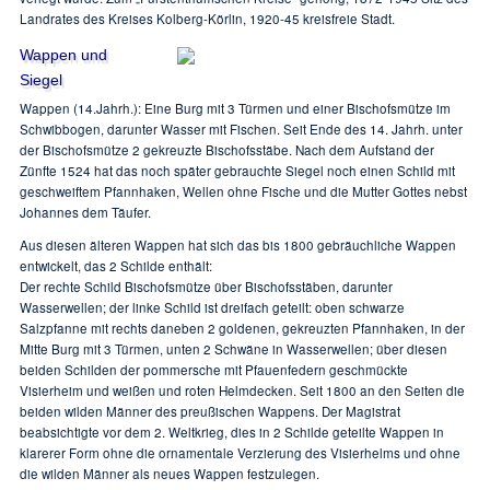
Landrates des Kreises Kolberg-Körlin, 1920-45 kreisfreie Stadt.
Wappen und
Siegel
Wappen (14.Jahrh.): Eine Burg mit 3 Türmen und einer Bischofsmütze im
Schwibbogen, darunter Wasser mit Fischen. Seit Ende des 14. Jahrh. unter
der Bischofsmütze 2 gekreuzte Bischofsstäbe. Nach dem Aufstand der
Zünfte 1524 hat das noch später gebrauchte Siegel noch einen Schild mit
geschweiftem Pfannhaken, Wellen ohne Fische und die Mutter Gottes nebst
Johannes dem Täufer.
Aus diesen älteren Wappen hat sich das bis 1800 gebräuchliche Wappen
entwickelt, das 2 Schilde enthält:
Der rechte Schild Bischofsmütze über Bischofsstäben, darunter
Wasserwellen; der linke Schild ist dreifach geteilt: oben schwarze
Salzpfanne mit rechts daneben 2 goldenen, gekreuzten Pfannhaken, in der
Mitte Burg mit 3 Türmen, unten 2 Schwäne in Wasserwellen; über diesen
beiden Schilden der pommersche mit Pfauenfedern geschmückte
Visierheim und weißen und roten Helmdecken. Seit 1800 an den Seiten die
beiden wilden Männer des preußischen Wappens. Der Magistrat
beabsichtigte vor dem 2. Weltkrieg, dies in 2 Schilde geteilte Wappen in
klarerer Form ohne die ornamentale Verzierung des Visierhelms und ohne
die wilden Männer als neues Wappen festzulegen.