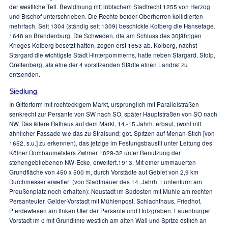
der westliche Teil. Bewidmung mit lübischem Stadtrecht 1255 von Herzog
und Bischof unterschrieben. Die Rechte beider Oberherren kollidierten
mehrfach. Seit 1304 (ständig seit 1309) beschickte Kolberg die Hansetage.
1648 an Brandenburg. Die Schweden, die am Schluss des 30jährigen
Krieges Kolberg besetzt hatten, zogen erst 1653 ab. Kolberg, nächst
Stargard die wichtigste Stadt Hinterpommerns, hatte neben Stargard, Stolp,
Greifenberg, als eine der 4 vorsitzenden Städte einen Landrat zu
entsenden.
Siedlung
In Gitterform mit rechteckigem Markt, ursprünglich mit Parallelstraßen
senkrecht zur Persante von SW nach SO, später Hauptstraßen von SO nach
NW. Das ältere Rathaus auf dem Markt, 14.-15.Jahrh. erbaut, (wohl mit
ähnlicher Fassade wie das zu Stralsund; got. Spitzen auf Merian-Stich [von
1652, s.u.] zu erkennen), das jetzige im Festungsbaustil unter Leitung des
Kölner Dombaumeisters Zwirner 1829-32 unter Benutzung der
stehengebliebenen NW-Ecke, erweitert.1913. Mit einer ummauerten
Grundfläche von 450 x 500 m, durch Vorstädte auf Gebiet von 2,9 km
Durchmesser erweitert (von Stadtmauer des 14. Jahrh. Luntenturm am
Preußenplatz noch erhalten): Neustadt im Südosten mit Mühle am rechten
Persanteufer. Gelder-Vorstadt mit Mühlenpost, Schlachthaus, Friedhof,
Pferdewiesen am linken Ufer der Persante und Holzgraben. Lauenburger
Vorstadt im 0 mit Grundlinie westlich am alten Wall und Spitze östlich an