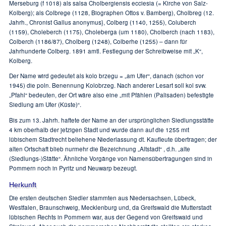
Merseburg (f 1018) als salsa Cholbergiensis ecciesia (= Kirche von Salz-
Kolberg); als Colbrege (1128, Biographen Ottos v. Bamberg), Cholbreg (12.
Jahrh., Chronist Gallus anonymus}, Colberg (1140, 1255), Coluberch
(1159), Choleberch (1175), Choleberga (um 1180), Cholberch (nach 1183),
Colberch (1186/87), Cholberg (1248), Colberhe (1255) – dann für
Jahrhunderte Colberg. 1891 amtl. Festlegung der Schreibweise mit „K“,
Kolberg.
Der Name wird gedeutet als kolo brzegu = „am Ufer“, danach (schon vor
1945) die poln. Benennung Kolobrzeg. Nach anderer Lesart soll kol svw.
„Pfahl“ bedeuten, der Ort wäre also eine „mit Pfählen (Palisaden) befestigte
Siedlung am Ufer (Küste)“.
Bis zum 13. Jahrh. haftete der Name an der ursprünglichen Siedlungsstätte
4 km oberhalb der jetzigen Stadt und wurde dann auf die 1255 mit
lübischem Stadtrecht beliehene Niederlassung dt. Kaufleute übertragen; der
alten Ortschaft blieb nurmehr die Bezeichnung „Altstadt“ , d.h. „alte
(Siedlungs-)Stätte“. Ähnliche Vorgänge von Namensübertragungen sind in
Pommern noch in Pyritz und Neuwarp bezeugt.
Herkunft
Die ersten deutschen Siedler stammten aus Niedersachsen, Lübeck,
Westfalen, Braunschweig, Mecklenburg und, da Greifswald die Mutterstadt
lübischen Rechts in Pommern war, aus der Gegend von Greifswaid und