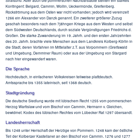
Stralsund. Aber auch die pommerschen Nachbarstädte stellten ein starkes
Kontingent: Belgard, Cammin, Wollin, Ueckermünde, Greifenberg.
Rückströmung aus dem Osten war nicht vorhanden; jedoch wird vereinzelt
1266 ein Alexander von Danzk genannt. Ein zweiterer größerer Zuzug
geschah besonders nach dem 7jähngen Kriege aus dem Westen und selbst
dem Südwesten Deutschlands, durch soziale Vergünstigungen Friedrichs d.
Großen. Die starke Zuwanderung im 19. Jahrh. und den ersten Jahrzehnten
des 20. Jahrh. brachte viele Menschen aus dem Landkreis Kolberg-Körlin in
die Stadt, deren Vorfahren im Mittelalter z.T. aus Vorpommern (Greifswald
und Umgebung, Demminer Raum) oder aus der Umgebung von Stargard
nach hier eingewandert waren.
Die Sprache
Hochdeutsch, in einfacheren Volkskreisen teilweise plattdeutsch.
Amtssprache bis 1355 lateinisch, seit 1368 deutsch.
Stadtgründung
Die deutsche Siedlung wurde mit lübischem Recht 1255 vom pommerschen
Herzog Wartislaw und vom Bischof von Cammin, Hermann v. Gleichen,
bewidmet. Kodex des lübischen Rechtes vom Lübecker Rat 1297 übersandt.
Landesherrschaft
Bis 1248 unter Herrschaft der Herzöge von Pommern. 1248 kam der östliche
Teil der Kolberger Kastellanei an den Bischof von Cammin, 1276 und 1277